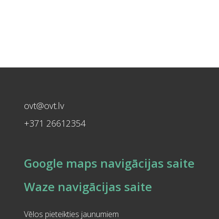
ovt@ovt.lv
+371 26612354
Google maps navigācijas saite
Waze navigācijas saite
Vēlos pieteikties jaunumiem