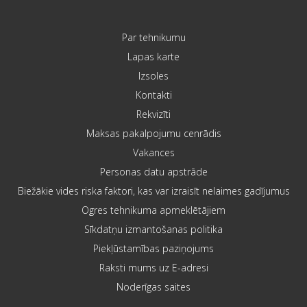
Par tehnikumu
Lapas karte
Izsoles
Kontakti
Rekvizīti
Maksas pakalpojumu cenrādis
Vakances
Personas datu apstrāde
Biežākie vides riska faktori, kas var izraisīt nelaimes gadījumus
Ogres tehnikuma apmeklētājiem
Sīkdatņu izmantošanas politika
Piekļūstamības paziņojums
Raksti mums uz E-adresi
Noderīgas saites