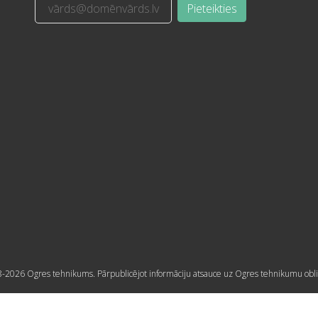
Pieteikties
-2026 Ogres tehnikums. Pārpublicējot informāciju atsauce uz Ogres tehnikumu obli