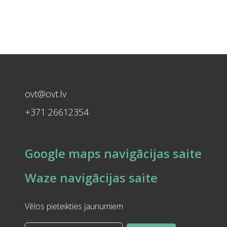
ovt@ovt.lv
+371 26612354
Google maps navigācijas saite
Waze navigācijas saite
Vēlos pieteikties jaunumiem