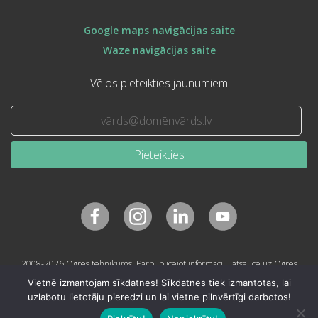
Google maps navigācijas saite
Waze navigācijas saite
Vēlos pieteikties jaunumiem
Pieteikties
2008-2026 Ogres tehnikums. Pārpublicējot informāciju atsauce uz Ogres
tehnikumu obligāta.
Vietnē izmantojam sīkdatnes! Sīkdatnes tiek izmantotas, lai
uzlabotu lietotāju pieredzi un lai vietne pilnvērtīgi darbotos!