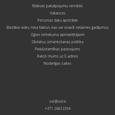
Maksas pakalpojumu cenrādis
Vakances
Personas datu apstrāde
Biežākie vides riska faktori, kas var izraisīt nelaimes gadījumus
Ogres tehnikuma apmeklētājiem
Sīkdatņu izmantošanas politika
Piekļūstamības paziņojums
Raksti mums uz E-adresi
Noderīgas saites
ovt@ovt.lv
+371 26612354