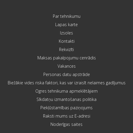
Par tehnikumu
Lapas karte
Izsoles
Kontakti
Rekvizīti
Maksas pakalpojumu cenrādis
Vakances
Personas datu apstrāde
Biežākie vides riska faktori, kas var izraisīt nelaimes gadījumus
Ogres tehnikuma apmeklētājiem
Sīkdatņu izmantošanas politika
Piekļūstamības paziņojums
Raksti mums uz E-adresi
Noderīgas saites