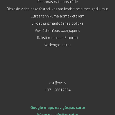
Personas datu apstrāde
Biežākie vides riska faktori, kas var izraisīt nelaimes gadījumus
Ogres tehnikuma apmeklētājiem
Sīkdatņu izmantošanas politika
Piekļūstamības paziņojums
Raksti mums uz E-adresi
Noderīgas saites
ovt@ovt.lv
+371 26612354
Google maps navigācijas saite
Waze navigācijas saite