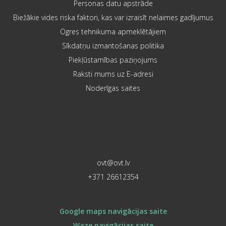
Personas datu apstrāde
Biežākie vides riska faktori, kas var izraisīt nelaimes gadījumus
Ogres tehnikuma apmeklētājiem
Sīkdatņu izmantošanas politika
Piekļūstamības paziņojums
Raksti mums uz E-adresi
Noderīgas saites
ovt@ovt.lv
+371 26612354
Google maps navigācijas saite
Waze navigācijas saite