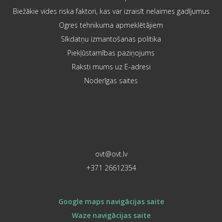
Biežākie vides riska faktori, kas var izraisīt nelaimes gadījumus
Ogres tehnikuma apmeklētājiem
Sīkdatņu izmantošanas politika
Piekļūstamības paziņojums
Raksti mums uz E-adresi
Noderīgas saites
ovt@ovt.lv
+371 26612354
Google maps navigācijas saite
Waze navigācijas saite