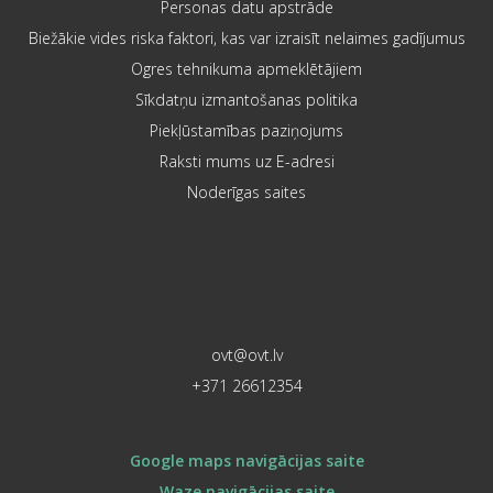
Personas datu apstrāde
Biežākie vides riska faktori, kas var izraisīt nelaimes gadījumus
Ogres tehnikuma apmeklētājiem
Sīkdatņu izmantošanas politika
Piekļūstamības paziņojums
Raksti mums uz E-adresi
Noderīgas saites
ovt@ovt.lv
+371 26612354
Google maps navigācijas saite
Waze navigācijas saite