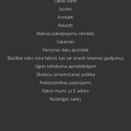
Lapas karte
Izsoles
Kontakti
Rekvizīti
Maksas pakalpojumu cenrādis
Vakances
Personas datu apstrāde
Biežākie vides riska faktori, kas var izraisīt nelaimes gadījumus
Ogres tehnikuma apmeklētājiem
Sīkdatņu izmantošanas politika
Piekļūstamības paziņojums
Raksti mums uz E-adresi
Noderīgas saites