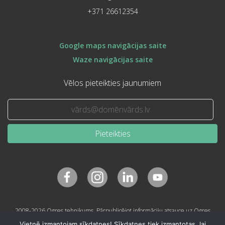
+371 26612354
Google maps navigācijas saite
Waze navigācijas saite
Vēlos pieteikties jaunumiem
Pieteikties
2008-2026 Ogres tehnikums. Pārpublicējot informāciju atsauce uz Ogres
tehnikumu obligāta.
Vietnē izmantojam sīkdatnes! Sīkdatnes tiek izmantotas, lai