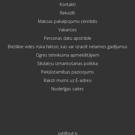
Kontakti
Rekvizīti
Maksas pakalpojumu cenrādis
Vakances
Personas datu apstrāde
Biežākie vides riska faktori, kas var izraisīt nelaimes gadījumus
Ogres tehnikuma apmeklētājiem
Sīkdatņu izmantošanas politika
Piekļūstamības paziņojums
Raksti mums uz E-adresi
Noderīgas saites
ovt@ovt.lv