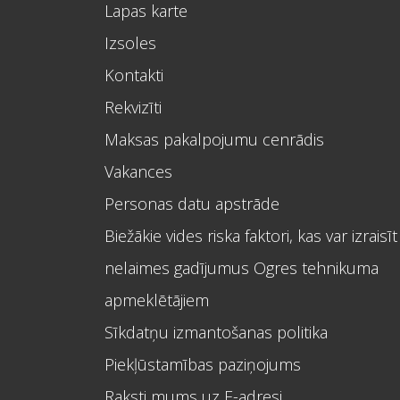
Lapas karte
Izsoles
Kontakti
Rekvizīti
Maksas pakalpojumu cenrādis
Vakances
Personas datu apstrāde
Biežākie vides riska faktori, kas var izraisīt
nelaimes gadījumus Ogres tehnikuma
apmeklētājiem
Sīkdatņu izmantošanas politika
Piekļūstamības paziņojums
Raksti mums uz E-adresi