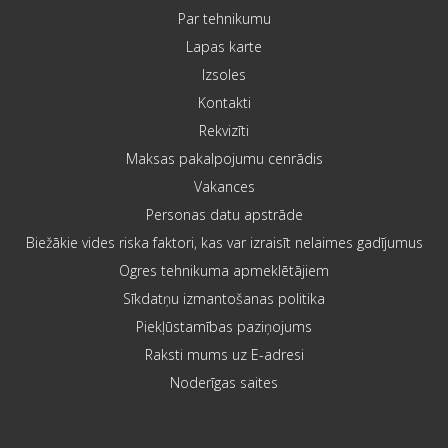
Par tehnikumu
Lapas karte
Izsoles
Kontakti
Rekvizīti
Maksas pakalpojumu cenrādis
Vakances
Personas datu apstrāde
Biežākie vides riska faktori, kas var izraisīt nelaimes gadījumus
Ogres tehnikuma apmeklētājiem
Sīkdatņu izmantošanas politika
Piekļūstamības paziņojums
Raksti mums uz E-adresi
Noderīgas saites