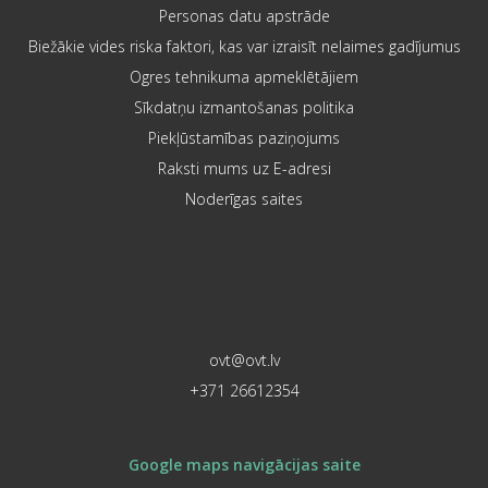
Personas datu apstrāde
Biežākie vides riska faktori, kas var izraisīt nelaimes gadījumus
Ogres tehnikuma apmeklētājiem
Sīkdatņu izmantošanas politika
Piekļūstamības paziņojums
Raksti mums uz E-adresi
Noderīgas saites
ovt@ovt.lv
+371 26612354
Google maps navigācijas saite