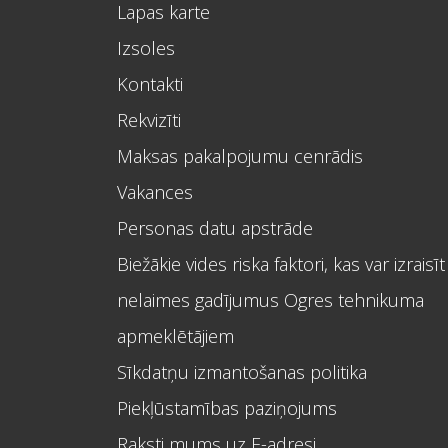
Lapas karte
Izsoles
Kontakti
Rekvizīti
Maksas pakalpojumu cenrādis
Vakances
Personas datu apstrāde
Biežākie vides riska faktori, kas var izraisīt
nelaimes gadījumus Ogres tehnikuma
apmeklētājiem
Sīkdatņu izmantošanas politika
Piekļūstamības paziņojums
Raksti mums uz E-adresi