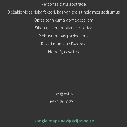
Personas datu apstrāde
Biežākie vides riska faktori, kas var izraisīt nelaimes gadījumus
Ogres tehnikuma apmeklētājiem
Sīkdatņu izmantošanas politika
Piekļūstamības paziņojums
Raksti mums uz E-adresi
Noderīgas saites
ovt@ovt.lv
+371 26612354
Google maps navigācijas saite