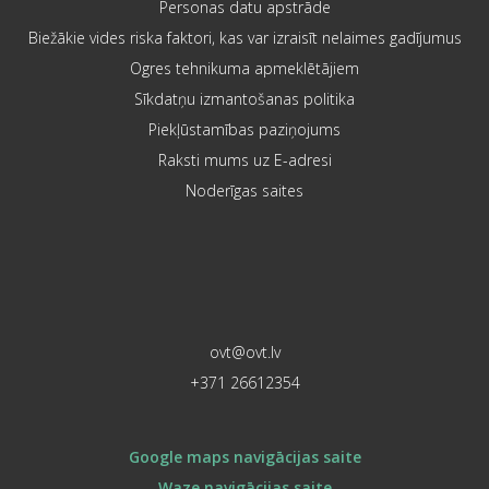
Personas datu apstrāde
Biežākie vides riska faktori, kas var izraisīt nelaimes gadījumus
Ogres tehnikuma apmeklētājiem
Sīkdatņu izmantošanas politika
Piekļūstamības paziņojums
Raksti mums uz E-adresi
Noderīgas saites
ovt@ovt.lv
+371 26612354
Google maps navigācijas saite
Waze navigācijas saite