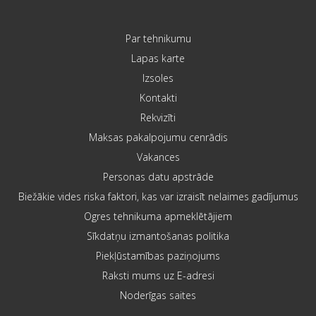
Par tehnikumu
Lapas karte
Izsoles
Kontakti
Rekvizīti
Maksas pakalpojumu cenrādis
Vakances
Personas datu apstrāde
Biežākie vides riska faktori, kas var izraisīt nelaimes gadījumus
Ogres tehnikuma apmeklētājiem
Sīkdatņu izmantošanas politika
Piekļūstamības paziņojums
Raksti mums uz E-adresi
Noderīgas saites