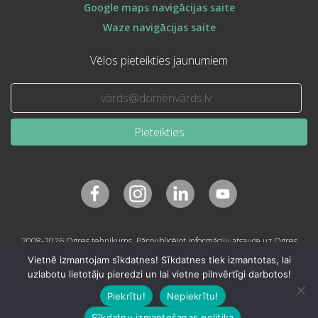
Google maps navigācijas saite
Waze navigācijas saite
Vēlos pieteikties jaunumiem
Pieteikties
2008-2026 Ogres tehnikums. Pārpublicējot informāciju atsauce uz Ogres
tehnikumu obligāta.
Vietnē izmantojam sīkdatnes! Sīkdatnes tiek izmantotas, lai
uzlabotu lietotāju pieredzi un lai vietne pilnvērtīgi darbotos!
Piekrītu!
Nepiekrītu!
Sīkdatņu izmantošanas politika