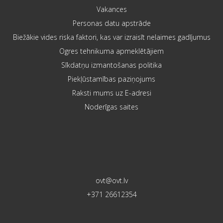
Vakances
Personas datu apstrāde
Biežākie vides riska faktori, kas var izraisīt nelaimes gadījumus
Ogres tehnikuma apmeklētājiem
Sīkdatņu izmantošanas politika
Piekļūstamības paziņojums
Raksti mums uz E-adresi
Noderīgas saites
ovt@ovt.lv
+371 26612354