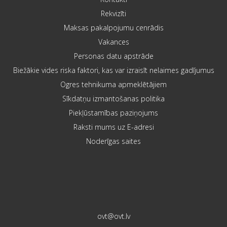
Rekvizīti
Maksas pakalpojumu cenrādis
Vakances
Personas datu apstrāde
Biežākie vides riska faktori, kas var izraisīt nelaimes gadījumus
Ogres tehnikuma apmeklētājiem
Sīkdatņu izmantošanas politika
Piekļūstamības paziņojums
Raksti mums uz E-adresi
Noderīgas saites
ovt@ovt.lv