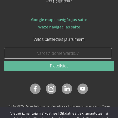
+371 26612354
Google maps navigācijas saite
Waze navigācijas saite
Vēlos pieteikties jaunumiem
Pieteikties
2008-2026 Ogres tehnikums. Pārpublicējot informāciju atsauce uz Ogres
tehnikumu obligāta.
Vietnē izmantojam sīkdatnes! Sīkdatnes tiek izmantotas, lai