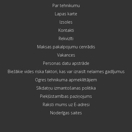
Par tehnikumu
Lapas karte
Izsoles
Kontakti
Rekvizīti
Maksas pakalpojumu cenrādis
Vakances
Personas datu apstrāde
Biežākie vides riska faktori, kas var izraisīt nelaimes gadījumus
Ogres tehnikuma apmeklētājiem
Sīkdatņu izmantošanas politika
Piekļūstamības paziņojums
Raksti mums uz E-adresi
Noderīgas saites