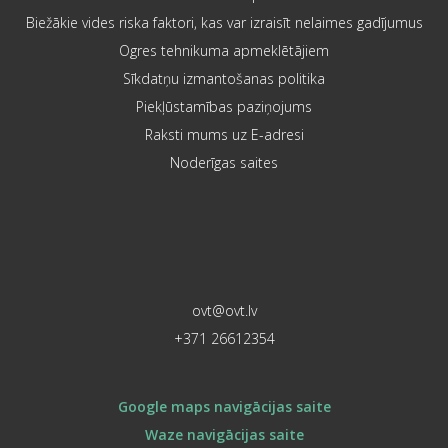
Biežākie vides riska faktori, kas var izraisīt nelaimes gadījumus
Ogres tehnikuma apmeklētājiem
Sīkdatņu izmantošanas politika
Piekļūstamības paziņojums
Raksti mums uz E-adresi
Noderīgas saites
ovt@ovt.lv
+371 26612354
Google maps navigācijas saite
Waze navigācijas saite