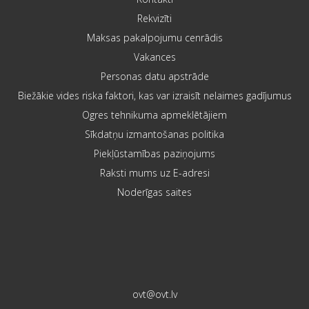
Rekvizīti
Maksas pakalpojumu cenrādis
Vakances
Personas datu apstrāde
Biežākie vides riska faktori, kas var izraisīt nelaimes gadījumus
Ogres tehnikuma apmeklētājiem
Sīkdatņu izmantošanas politika
Piekļūstamības paziņojums
Raksti mums uz E-adresi
Noderīgas saites
ovt@ovt.lv