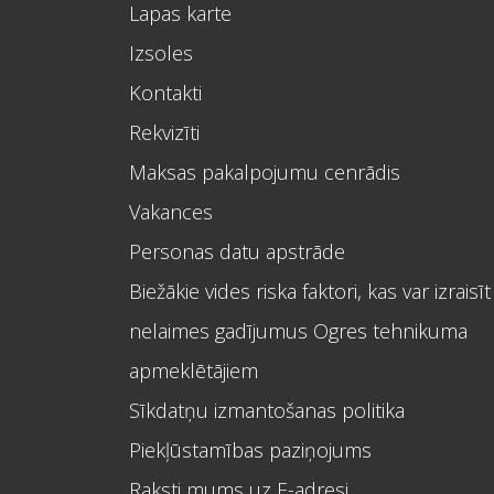
Lapas karte
Izsoles
Kontakti
Rekvizīti
Maksas pakalpojumu cenrādis
Vakances
Personas datu apstrāde
Biežākie vides riska faktori, kas var izraisīt
nelaimes gadījumus Ogres tehnikuma
apmeklētājiem
Sīkdatņu izmantošanas politika
Piekļūstamības paziņojums
Raksti mums uz E-adresi