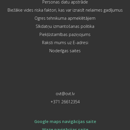
Personas datu apstrāde
Biežākie vides riska faktori, kas var izraisīt nelaimes gadījumus
Ogres tehnikuma apmeklētājiem
Sīkdatņu izmantošanas politika
Piekļūstamības paziņojums
Raksti mums uz E-adresi
Noderīgas saites
ovt@ovt.lv
+371 26612354
Google maps navigācijas saite
Waze navigācijas saite