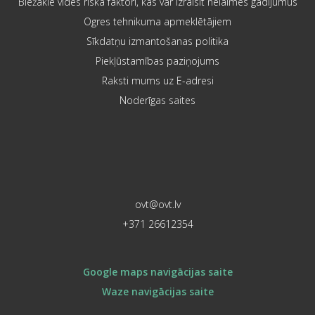
Biežākie vides riska faktori, kas var izraisīt nelaimes gadījumus
Ogres tehnikuma apmeklētājiem
Sīkdatņu izmantošanas politika
Piekļūstamības paziņojums
Raksti mums uz E-adresi
Noderīgas saites
ovt@ovt.lv
+371 26612354
Google maps navigācijas saite
Waze navigācijas saite