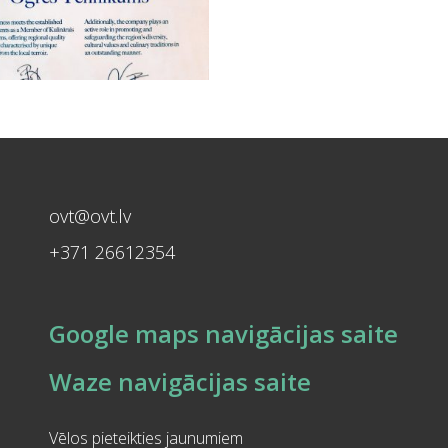
ovt@ovt.lv
+371 26612354
Google maps navigācijas saite
Waze navigācijas saite
Vēlos pieteikties jaunumiem