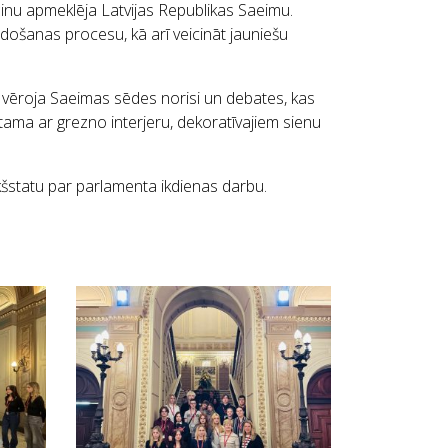
inu apmeklēja Latvijas Republikas Saeimu.
mdošanas procesu, kā arī veicināt jauniešu
nē vēroja Saeimas sēdes norisi un debates, kas
īstama ar grezno interjeru, dekoratīvajiem sienu
iekšstatu par parlamenta ikdienas darbu.