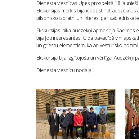
Dienesta viesnīcas Upes prospektā 18 jaunieši 
Ekskursijas mērķis bija iepazīstināt audzēkņus 
pilsonisko izpratni un interesi par sabiedriskaj
Ekskursijas laikā audzēkņi apmeklēja Saeimas ēk
bija ļoti interesantas. Gida pavadībā viņi apska
un griestu elementiem, kā arī vēsturisko nozīm
Ekskursija bija izglītojoša un vērtīga. Audzēkņi
Dienesta viesnīcu nodaļa