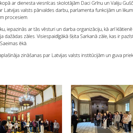
kopā ar dienesta viesnīcas skolotājām Daci Grīnu un Valiju Gušč
ar Latvijas valsts pārvaldes darbu, parlamenta funkcijām un liku
iem procesiem.
u, iepazinās ar tās vēsturi un darba organizāciju, kā arī klātie
tīja dažādas zāles. Visiespaidīgākā šķita Sarkanā zāle, kas ir paz
i Saeimas ēkā.
 paplašināja zināšanas par Latvijas valsts institūcijām un guva pr