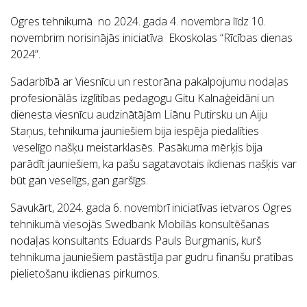
Ogres tehnikumā no 2024. gada 4. novembra līdz 10.
novembrim norisinājās iniciatīva Ekoskolas “Rīcības dienas
2024”.
Sadarbībā ar Viesnīcu un restorāna pakalpojumu nodaļas
profesionālās izglītības pedagogu Gitu Kalnaģeidāni un
dienesta viesnīcu audzinātājām Liānu Putirsku un Aiju
Staņus, tehnikuma jauniešiem bija iespēja piedalīties
veselīgo našķu meistarklasēs. Pasākuma mērķis bija
parādīt jauniešiem, ka pašu sagatavotais ikdienas našķis var
būt gan veselīgs, gan garšīgs.
Savukārt, 2024. gada 6. novembrī iniciatīvas ietvaros Ogres
tehnikumā viesojās Swedbank Mobilās konsultēšanas
nodaļas konsultants Eduards Pauls Burgmanis, kurš
tehnikuma jauniešiem pastāstīja par gudru finanšu pratības
pielietošanu ikdienas pirkumos.