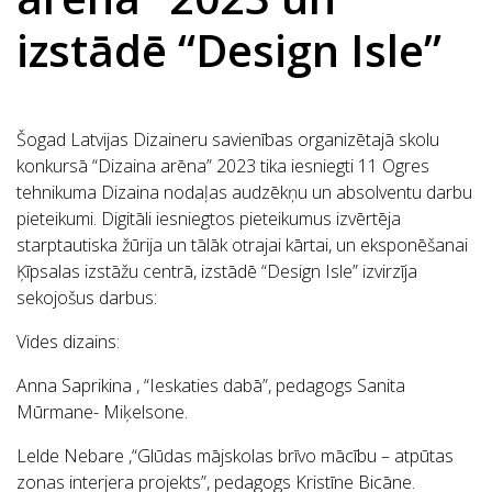
izstādē “Design Isle”
Šogad Latvijas Dizaineru savienības organizētajā skolu
konkursā “Dizaina arēna” 2023 tika iesniegti 11 Ogres
tehnikuma Dizaina nodaļas audzēkņu un absolventu darbu
pieteikumi. Digitāli iesniegtos pieteikumus izvērtēja
starptautiska žūrija un tālāk otrajai kārtai, un eksponēšanai
Ķīpsalas izstāžu centrā, izstādē “Design Isle” izvirzīja
sekojošus darbus:
Vides dizains:
Anna Saprikina , “Ieskaties dabā”, pedagogs Sanita
Mūrmane- Miķelsone.
Lelde Nebare ,“Glūdas mājskolas brīvo mācību – atpūtas
zonas interjera projekts”, pedagogs Kristīne Bicāne.