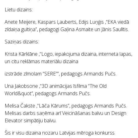
Lietu dizains:
Anete Meijere, Kaspars Ļauberts, Edijs Luņģis ,“EKA viedā
zīdaiņa gultiņa”, pedagogi Gaļina Asmaite un Jānis Saulītis.
Saziņas dizains:
Krista Kārklāne ,“Logo, iepakojuma dizaina, interneta lapas,
un citu reklāmas materiālu dizaina
izstrāde zīmolam “SERE””, pedagogs Armands Pučs.
Una Jakobsone ,“3D animācijas īsfilma “The Old
World&quot”, pedagogs Armands Pučs.
Melisa Čakste ,“Lāča Kārums”, pedagogs Armands Pučs.
Melisas darbs saņēma arī Veicināšanas balvu un Design
Elevator simpātiju balvu.
Šis ir visu dizaina nozaru Latvijas mēroga konkurss