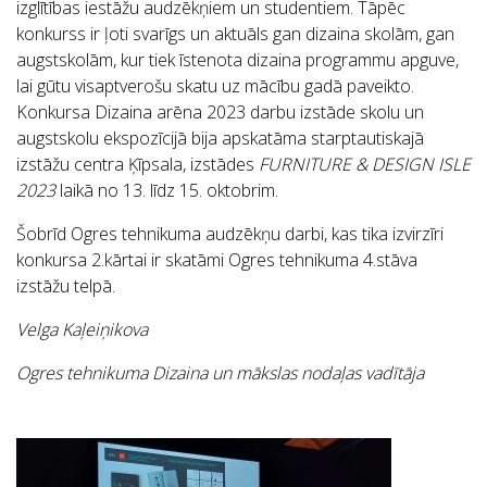
izglītības iestāžu audzēkņiem un studentiem. Tāpēc
konkurss ir ļoti svarīgs un aktuāls gan dizaina skolām, gan
augstskolām, kur tiek īstenota dizaina programmu apguve,
lai gūtu visaptverošu skatu uz mācību gadā paveikto.
Konkursa Dizaina arēna 2023 darbu izstāde skolu un
augstskolu ekspozīcijā bija apskatāma starptautiskajā
izstāžu centra Ķīpsala, izstādes
FURNITURE & DESIGN ISLE
2023
laikā no 13. līdz 15. oktobrim.
Šobrīd Ogres tehnikuma audzēkņu darbi, kas tika izvirzīri
konkursa 2.kārtai ir skatāmi Ogres tehnikuma 4.stāva
izstāžu telpā.
Velga Kaļeiņikova
Ogres tehnikuma Dizaina un mākslas nodaļas vadītāja