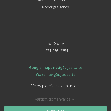
Raksti mums uz E-adresi
Noderīgas saites
ovt@ovt.lv
+371 26612354
Google maps navigācijas saite
Waze navigācijas saite
Vēlos pieteikties jaunumiem