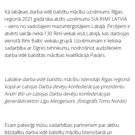
Kā labākais darba vidē balstītu mācību uzņēmums
Rīgas
reģionā
2021.gadā tika atzīts uzņēmums
SIA RIMI LATVIA
–
viens no vadošajiem mazumtirgotājiem Latvijā. Pircējiem ir
atvērti vairāk nekā 130 Rimi veikali visā Latvijā, kas darbojas
vienotā Rimi Baltic veikalu grupā. Uzņēmumam ir lieliska
sadarbība ar Ogres tehnikumu, nodrošinot audzēkņiem
darba vidē balstītās mācības kvalifikācijā Pavārs.
Labākie darba vidē balstītu mācību īstenotāji Rīgas reģionā
kopā ar Latvijas Darba devēju konfederācijas prezidentu
Andri Biti un Latvijas Darba devēju konfederācijas
ģenerāldirektori Līgu Meņģelsoni.
(fotogrāfs Toms Norde)
Esam pateicīgi mūsu sadarbības partneriem par aktīvu
līdzdalību darba vidē balstītu mācību īstenošanā un