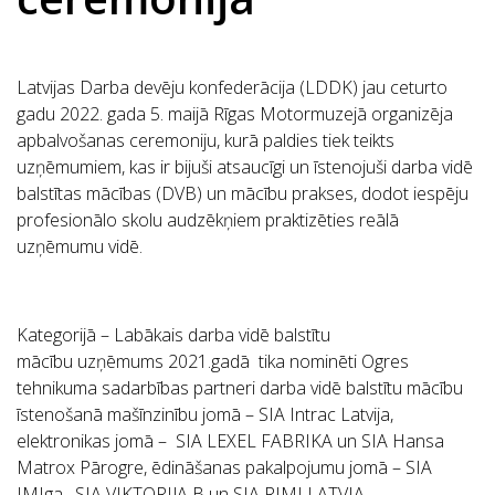
Latvijas Darba devēju konfederācija (LDDK) jau ceturto
gadu 2022. gada 5. maijā Rīgas Motormuzejā organizēja
apbalvošanas ceremoniju, kurā paldies tiek teikts
uzņēmumiem, kas ir bijuši atsaucīgi un īstenojuši darba vidē
balstītas mācības (DVB) un mācību prakses, dodot iespēju
profesionālo skolu audzēkņiem praktizēties reālā
uzņēmumu vidē.
Kategorijā –
Labākais darba vidē balstītu
mācību uzņēmums 2021.gadā
tika nominēti Ogres
tehnikuma sadarbības partneri darba vidē balstītu mācību
īstenošanā mašīnzinību jomā –
SIA Intrac Latvija,
elektronikas jomā
– SIA LEXEL FABRIKA
un
SIA Hansa
Matrox Pārogre,
ēdināšanas pakalpojumu jomā
– SIA
IMIga , SIA VIKTORIJA B
un
SIA RIMI LATVIA.