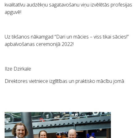
kvalitatīvu audzēkņu sagatavošanu viņu izvēlētās profesijas
apguvē!
Uz tikšanos nākamgad “Dari un mācies – viss tikai sācies!”
apbalvošanas ceremonijā 2022!
Ilze Dzirkale
Direktores vietniece izglītības un praktisko mācību jomā