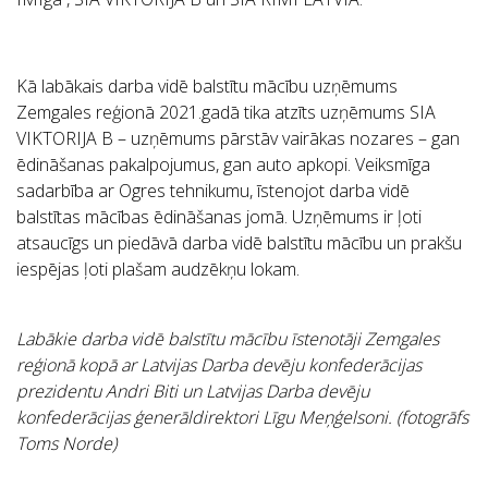
Kā labākais darba vidē balstītu mācību uzņēmums
Zemgales reģionā
2021.gadā tika atzīts uzņēmums
SIA
VIKTORIJA B –
uzņēmums pārstāv vairākas nozares – gan
ēdināšanas pakalpojumus, gan auto apkopi. Veiksmīga
sadarbība ar Ogres tehnikumu, īstenojot darba vidē
balstītas mācības ēdināšanas jomā. Uzņēmums ir ļoti
atsaucīgs un piedāvā darba vidē balstītu mācību un prakšu
iespējas ļoti plašam audzēkņu lokam.
Labākie darba vidē balstītu mācību īstenotāji Zemgales
reģionā kopā ar Latvijas Darba devēju konfederācijas
prezidentu Andri Biti un Latvijas Darba devēju
konfederācijas ģenerāldirektori Līgu Meņģelsoni.
(fotogrāfs
Toms Norde)