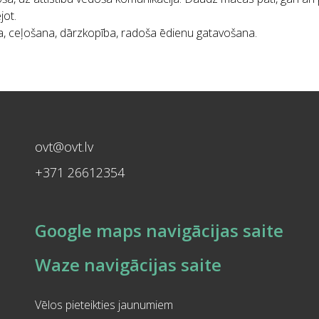
jot.
na, ceļošana, dārzkopība, radoša ēdienu gatavošana.
ovt@ovt.lv
+371 26612354
Google maps navigācijas saite
Waze navigācijas saite
Vēlos pieteikties jaunumiem