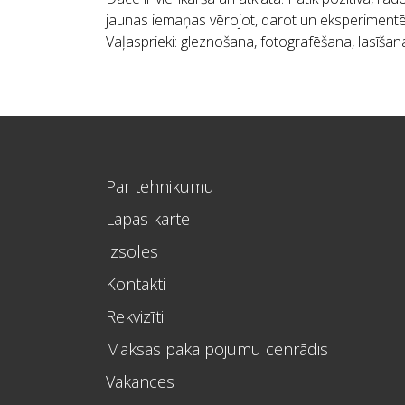
jaunas iemaņas vērojot, darot un eksperimentē
Vaļasprieki: gleznošana, fotografēšana, lasīša
Par tehnikumu
Lapas karte
Izsoles
Kontakti
Rekvizīti
Maksas pakalpojumu cenrādis
Vakances