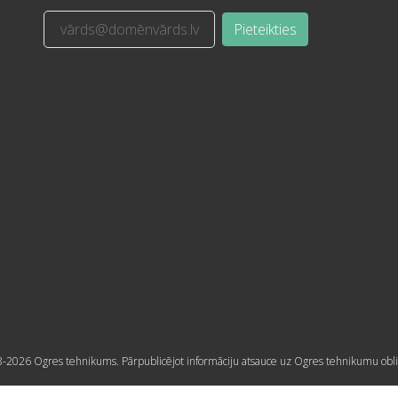
Pieteikties
-2026 Ogres tehnikums. Pārpublicējot informāciju atsauce uz Ogres tehnikumu obli