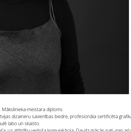
. Mākslinieka-meistara diploms.
as dizaineru savienības biedre, profesionāla sertificēta grafikas
aulē labo un skaisto.
doša, uz attīstību vedoša komunikācija. Daudz mācās pati, gan arī p