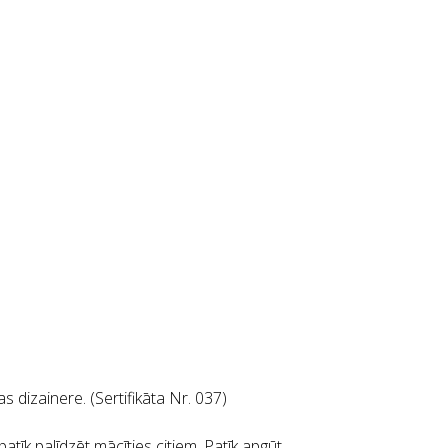
 dizainere. (Sertifikāta Nr. 037)
atīk palīdzēt mācīties citiem. Patīk apgūt