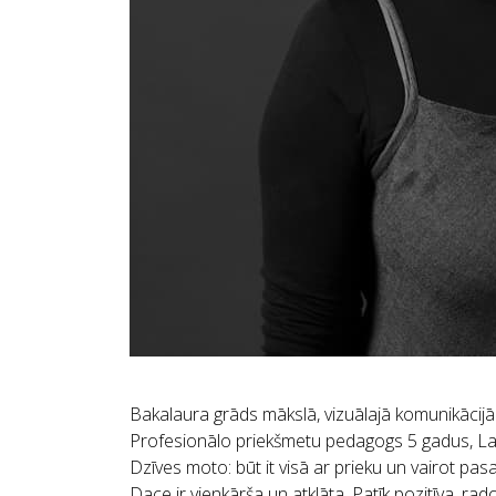
Bakalaura grāds mākslā, vizuālajā komunikācijā
Profesionālo priekšmetu pedagogs 5 gadus, Latvij
Dzīves moto: būt it visā ar prieku un vairot pas
Dace ir vienkārša un atklāta. Patīk pozitīva, ra