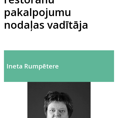
pakalpojumu
nodaļas vadītāja
Ineta Rumpētere