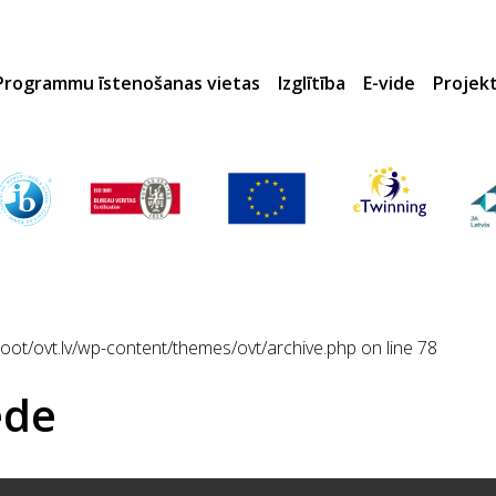
Programmu īstenošanas vietas
Izglītība
E-vide
Projek
t/ovt.lv/wp-content/themes/ovt/archive.php
on line
78
ede