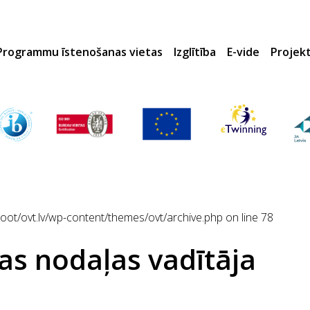
Programmu īstenošanas vietas
Izglītība
E-vide
Projek
t/ovt.lv/wp-content/themes/ovt/archive.php
on line
78
as nodaļas vadītāja