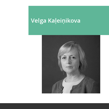
Velga Kaļeiņikova