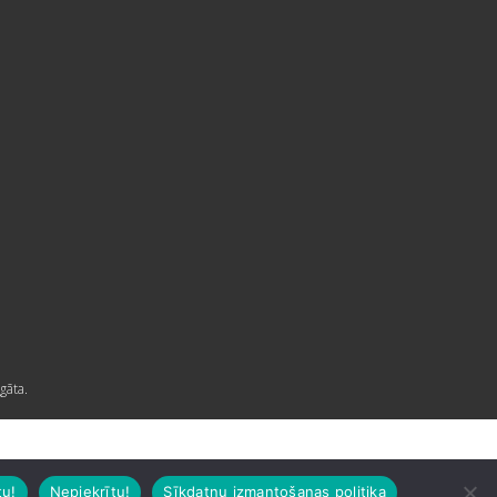
gāta.
tu!
Nepiekrītu!
Sīkdatņu izmantošanas politika