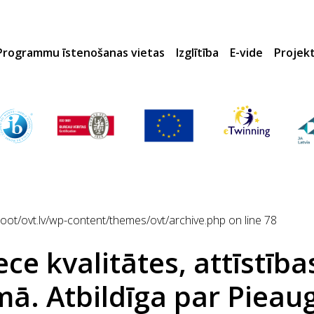
Programmu īstenošanas vietas
Izglītība
E-vide
Projek
t/ovt.lv/wp-content/themes/ovt/archive.php
on line
78
ece kvalitātes, attīstība
omā. Atbildīga par Pieaug