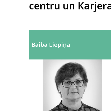
centru un Karjera
Baiba Liepiņa