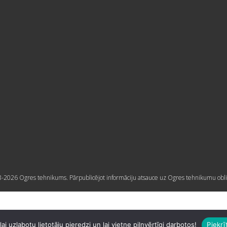
-2026 Ogres tehnikums. Pārpublicējot informāciju atsauce uz Ogres tehnikumu obli
i uzlabotu lietotāju pieredzi un lai vietne pilnvērtīgi darbotos!
Piekrī