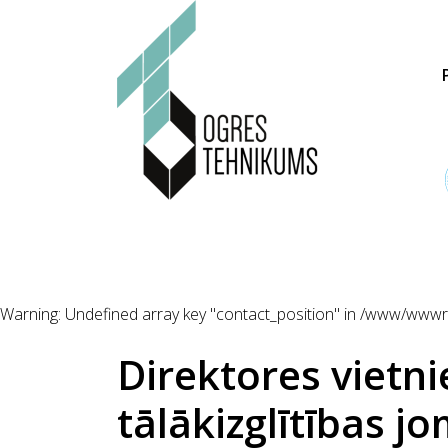
Warning
: Undefined array key "contact_position" in
/www/wwwroo
Direktores vietni
tālākizglītības j