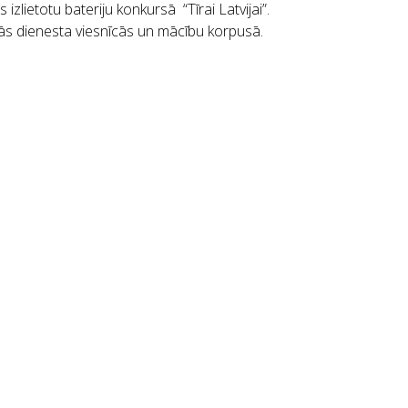
zlietotu bateriju konkursā “Tīrai Latvijai”.
jās dienesta viesnīcās un mācību korpusā.