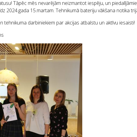
atusu! Tāpēc mēs nevarējām neizmantot iespēju, un piedalījāmies i
īdz 2024.gada 15.martam. Tehnikumā bateriju vākšana notika tri
 tehnikuma darbiniekiem par akcijas atbalstu un aktīvu iesaisti!
ns