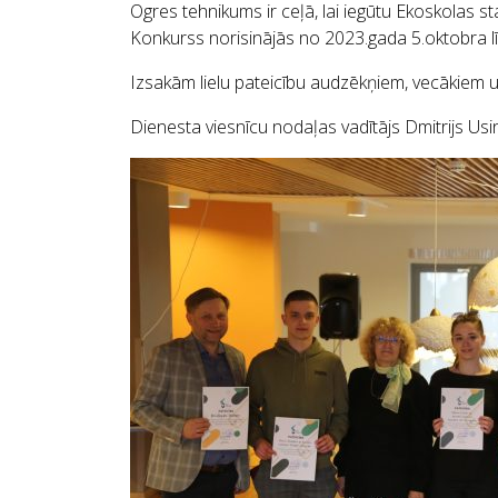
Ogres tehnikums ir ceļā, lai iegūtu Ekoskolas st
Konkurss norisinājās no 2023.gada 5.oktobra l
Izsakām lielu pateicību audzēkņiem, vecākiem un
Dienesta viesnīcu nodaļas vadītājs Dmitrijs Usi