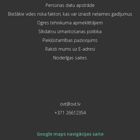
Personas datu apstrāde
Biežākie vides riska faktori, kas var izraisīt nelaimes gadījumus
Ogres tehnikuma apmeklētājiem
Sīkdatņu izmantošanas politika
Piekļūstamības paziņojums
Raksti mums uz E-adresi
Noderīgas saites
ovt@ovt.lv
+371 26612354
Google maps navigācijas saite