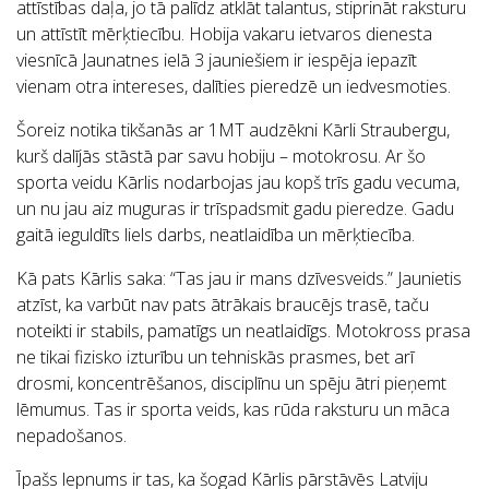
attīstības daļa, jo tā palīdz atklāt talantus, stiprināt raksturu
un attīstīt mērķtiecību. Hobija vakaru ietvaros dienesta
viesnīcā Jaunatnes ielā 3 jauniešiem ir iespēja iepazīt
vienam otra intereses, dalīties pieredzē un iedvesmoties.
Šoreiz notika tikšanās ar 1MT audzēkni Kārli Straubergu,
kurš dalījās stāstā par savu hobiju – motokrosu. Ar šo
sporta veidu Kārlis nodarbojas jau kopš trīs gadu vecuma,
un nu jau aiz muguras ir trīspadsmit gadu pieredze. Gadu
gaitā ieguldīts liels darbs, neatlaidība un mērķtiecība.
Kā pats Kārlis saka: “Tas jau ir mans dzīvesveids.” Jaunietis
atzīst, ka varbūt nav pats ātrākais braucējs trasē, taču
noteikti ir stabils, pamatīgs un neatlaidīgs. Motokross prasa
ne tikai fizisko izturību un tehniskās prasmes, bet arī
drosmi, koncentrēšanos, disciplīnu un spēju ātri pieņemt
lēmumus. Tas ir sporta veids, kas rūda raksturu un māca
nepadošanos.
Īpašs lepnums ir tas, ka šogad Kārlis pārstāvēs Latviju