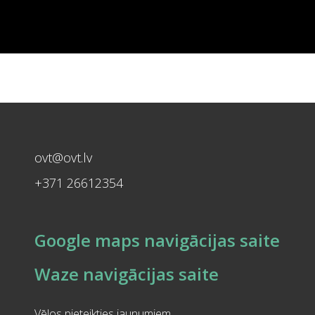
ovt@ovt.lv
+371 26612354
Google maps navigācijas saite
Waze navigācijas saite
Vēlos pieteikties jaunumiem