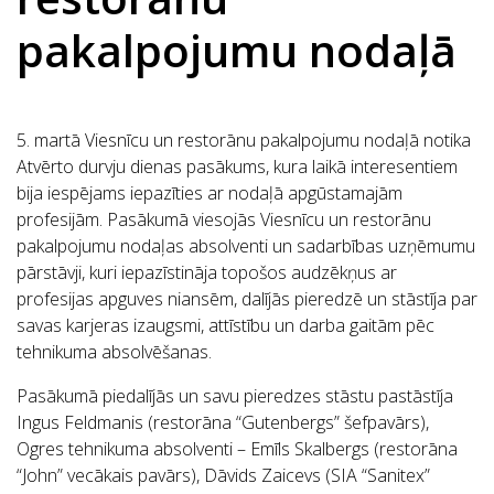
pakalpojumu nodaļā
5. martā Viesnīcu un restorānu pakalpojumu nodaļā notika
Atvērto durvju dienas pasākums, kura laikā interesentiem
bija iespējams iepazīties ar nodaļā apgūstamajām
profesijām. Pasākumā viesojās Viesnīcu un restorānu
pakalpojumu nodaļas absolventi un sadarbības uzņēmumu
pārstāvji, kuri iepazīstināja topošos audzēkņus ar
profesijas apguves niansēm, dalījās pieredzē un stāstīja par
savas karjeras izaugsmi, attīstību un darba gaitām pēc
tehnikuma absolvēšanas.
Pasākumā piedalījās un savu pieredzes stāstu pastāstīja
Ingus Feldmanis (restorāna “Gutenbergs” šefpavārs),
Ogres tehnikuma absolventi – Emīls Skalbergs (restorāna
“John” vecākais pavārs), Dāvids Zaicevs (SIA “Sanitex”