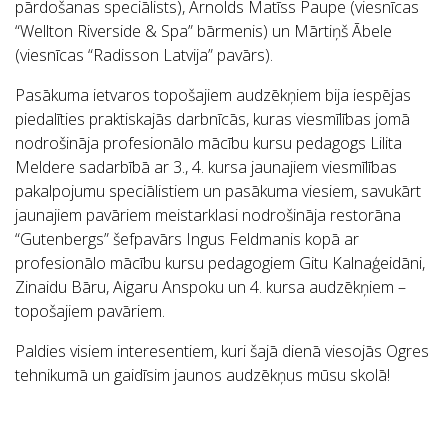
pārdošanas speciālists), Arnolds Matīss Paupe (viesnīcas
“Wellton Riverside & Spa” bārmenis) un Mārtiņš Ābele
(viesnīcas “Radisson Latvija” pavārs).
Pasākuma ietvaros topošajiem audzēkņiem bija iespējas
piedalīties praktiskajās darbnīcās, kuras viesmīlības jomā
nodrošināja profesionālo mācību kursu pedagogs Lilita
Meldere sadarbībā ar 3., 4. kursa jaunajiem viesmīlības
pakalpojumu speciālistiem un pasākuma viesiem, savukārt
jaunajiem pavāriem meistarklasi nodrošināja restorāna
“Gutenbergs” šefpavārs Ingus Feldmanis kopā ar
profesionālo mācību kursu pedagogiem Gitu Kalnaģeidāni,
Zinaidu Bāru, Aigaru Anspoku un 4. kursa audzēkņiem –
topošajiem pavāriem.
Paldies visiem interesentiem, kuri šajā dienā viesojās Ogres
tehnikumā un gaidīsim jaunos audzēkņus mūsu skolā!