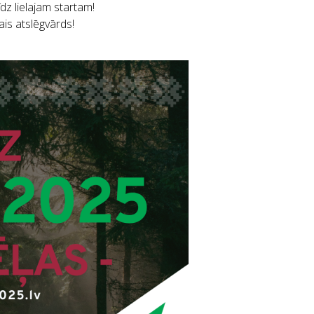
īdz lielajam startam!
is atslēgvārds!