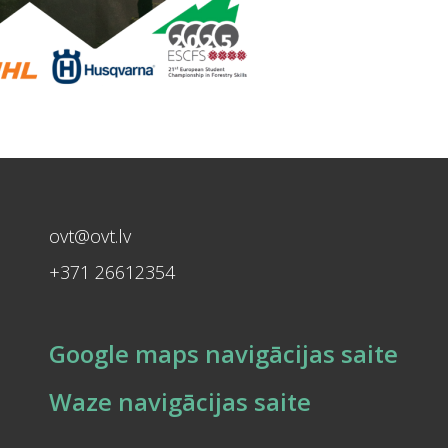
ovt@ovt.lv
+371 26612354
Google maps navigācijas saite
Waze navigācijas saite