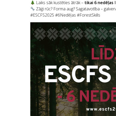
Laiks sāk kustēties ātrāk –
tikai 6 nedēļas
l
Zāģi rūc? Forma aug? Sagatavotība – galvena
#ESCFS2025 #6Nedēļas #ForestSkills