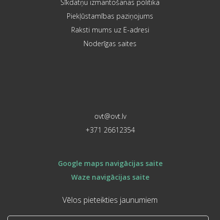
Sīkdatņu izmantošanas politika
Piekļūstamības paziņojums
Raksti mums uz E-adresi
Noderīgas saites
ovt@ovt.lv
+371 26612354
Google maps navigācijas saite
Waze navigācijas saite
Vēlos pieteikties jaunumiem