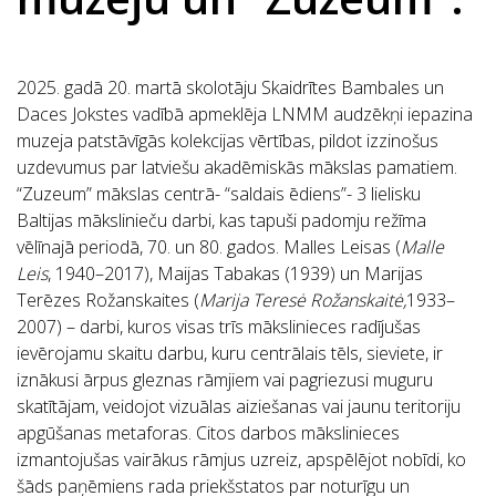
2025. gadā 20. martā skolotāju Skaidrītes Bambales un
Daces Jokstes vadībā apmeklēja LNMM audzēkņi iepazina
muzeja patstāvīgās kolekcijas vērtības, pildot izzinošus
uzdevumus par latviešu akadēmiskās mākslas pamatiem.
“Zuzeum” mākslas centrā- “saldais ēdiens”- 3 lielisku
Baltijas mākslinieču darbi, kas tapuši padomju režīma
vēlīnajā periodā, 70. un 80. gados. Malles Leisas (
Malle
Leis
, 1940–2017), Maijas Tabakas (1939) un Marijas
Terēzes Rožanskaites (
Marija Teresė Rožanskaitė,
1933–
2007) – darbi, kuros visas trīs mākslinieces radījušas
ievērojamu skaitu darbu, kuru centrālais tēls, sieviete, ir
iznākusi ārpus gleznas rāmjiem vai pagriezusi muguru
skatītājam, veidojot vizuālas aiziešanas vai jaunu teritoriju
apgūšanas metaforas. Citos darbos mākslinieces
izmantojušas vairākus rāmjus uzreiz, apspēlējot nobīdi, ko
šāds paņēmiens rada priekšstatos par noturīgu un