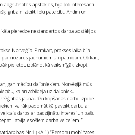
 un apgrutinātos apstākļos, bija ļoti interesanti
šķi gribam izteikt lielu pateicību Andim un
unikāla pieredze nestandartos darba apstākļos
aksē Norvēģijā. Pirmkārt, prakses laikā bija
em par nozares jaunumiem un īpatnībām. Otrkārt,
āk pielietot, izplānot kā veiksmīgāk izkopt
man, gan mācību dalībniekiem. Norvēģijā mūs
cību, kā arī atbildēja uz dalībnieku
sarežģītības jaunaudžu kopšanas darbu izpilde
lībniekiem vairāk padomāt kā paveikt darbu ar
veiktais darbs ar padziļinātu interesi un pašu
tepat Latvijā esošiem darba veicējiem. ”
atdarbības Nr.1 (KA 1) “Personu mobilitātes