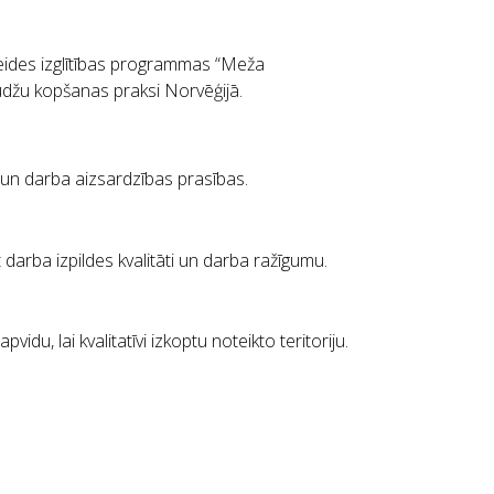
nveides izglītības programmas “Meža
džu kopšanas praksi Norvēģijā.
 un darba aizsardzības prasības.
darba izpildes kvalitāti un darba ražīgumu.
 lai kvalitatīvi izkoptu noteikto teritoriju.