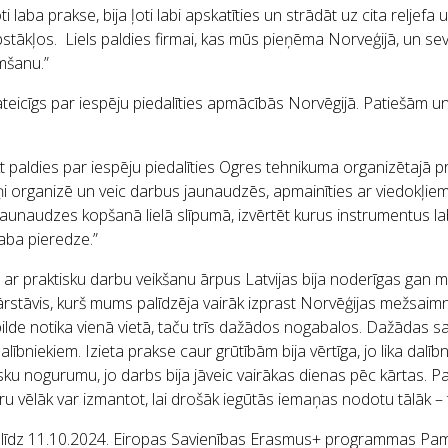
oti laba prakse, bija ļoti labi apskatīties un strādāt uz cita reljefa
pstākļos. Liels paldies firmai, kas mūs pieņēma Norveģijā, un sevi
mšanu.”
ateicīgs par iespēju piedalīties apmācībās Norvēgijā. Patiešām 
kt paldies par iespēju piedalīties Ogres tehnikuma organizētajā pr
iņi organizē un veic darbus jaunaudzēs, apmainīties ar viedokļi
jaunaudzes kopšanā lielā slīpumā, izvērtēt kurus instrumentus lab
laba pieredze.”
 ar praktisku darbu veikšanu ārpus Latvijas bija noderīgas gan 
stāvis, kurš mums palīdzēja vairāk izprast Norvēģijas mežsaimnie
pilde notika vienā vietā, taču trīs dažādos nogabalos. Dažādas 
 dalībniekiem. Izieta prakse caur grūtībām bija vērtīga, jo lika da
isku nogurumu, jo darbs bija jāveic vairākas dienas pēc kārtas. Pa
ru vēlāk var izmantot, lai drošāk iegūtās iemaņas nodotu tālāk – 
4. līdz 11.10.2024. Eiropas Savienības Erasmus+ programmas Pam