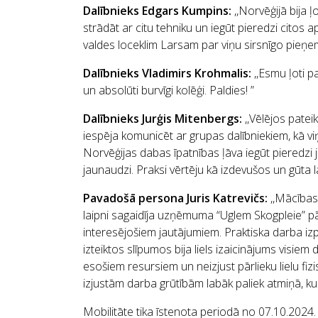
Dalībnieks Edgars Kumpins:
,,Norvēģijā bija ļ
strādāt ar citu tehniku un iegūt pieredzi citos a
valdes loceklim Larsam par viņu sirsnīgo pieņe
Dalībnieks Vladimirs Krohmalis:
,,Esmu ļoti p
un absolūti burvīgi kolēģi. Paldies! ”
Dalībnieks Jurģis Mitenbergs:
,,Vēlējos patei
iespēja komunicēt ar grupas dalībniekiem, kā v
Norvēģijas dabas īpatnības ļāva iegūt pieredzi 
jaunaudzi. Praksi vērtēju kā izdevušos un gūta 
Pavadošā persona Juris Katrevičs:
,,Mācības
laipni sagaidīja uzņēmuma “Uglem Skogpleie” pār
interesējošiem jautājumiem. Praktiska darba iz
izteiktos slīpumos bija liels izaicinājums visiem
esošiem resursiem un neizjust pārlieku lielu fiz
izjustām darba grūtībām labāk paliek atmiņā, ku
Mobilitāte tika īstenota periodā no 07.10.202