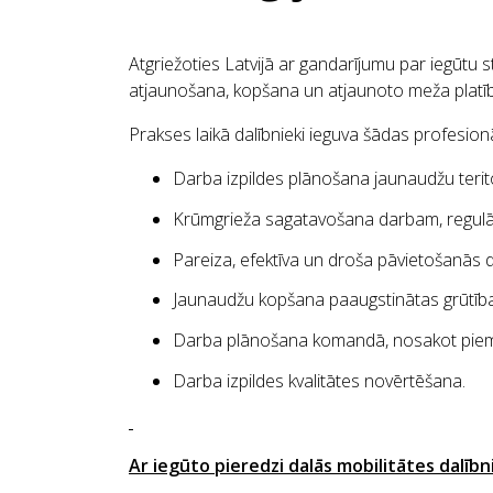
Atgriežoties Latvijā ar gandarījumu par iegūtu 
atjaunošana, kopšana un atjaunoto meža platī
Prakses laikā dalībnieki ieguva šādas profesio
Darba izpildes plānošana jaunaudžu terito
Krūmgrieža sagatavošana darbam, regulā
Pareiza, efektīva un droša pāvietošanās d
Jaunaudžu kopšana paaugstinātas grūtības 
Darba plānošana komandā, nosakot piemērot
Darba izpildes kvalitātes novērtēšana.
Ar iegūto pieredzi dalās mobilitātes dalībn