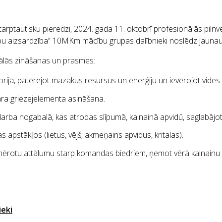
starptautisku pieredzi, 2024. gada 11. oktobrī profesionālās pil
bu aizsardzība” 10MKm mācību grupas dalībnieki noslēdz jaunau
nālās zināšanas un prasmes:
rijā, patērējot mazākus resursus un enerģiju un ievērojot vides
ra griezejelementa asināšana.
arba nogabalā, kas atrodas slīpumā, kalnainā apvidū, saglabājot 
apstākļos (lietus, vējš, akmeņains apvidus, kritalas).
u attālumu starp komandas biedriem, ņemot vērā kalnainu apvidu,
ieki